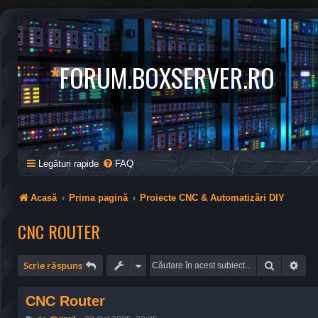
*
FORUM.BOXSERVER.RO
Legături rapide
FAQ
Acasă
Prima pagină
Proiecte CNC & Automatizări DIY
CNC ROUTER
Căutare
Cău
Scrie răspuns
CNC Router