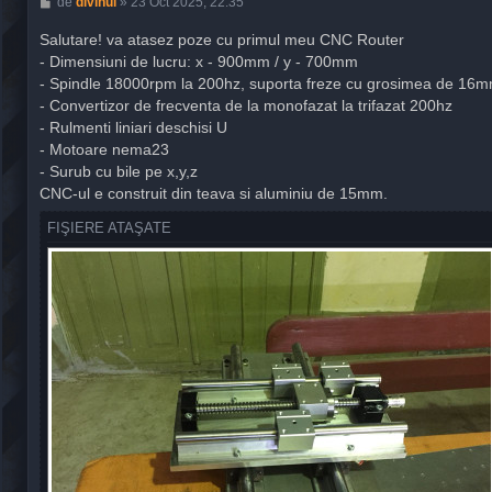
M
de
divinul
»
23 Oct 2025, 22:35
e
s
Salutare! va atasez poze cu primul meu CNC Router
a
- Dimensiuni de lucru: x - 900mm / y - 700mm
j
- Spindle 18000rpm la 200hz, suporta freze cu grosimea de 16
- Convertizor de frecventa de la monofazat la trifazat 200hz
- Rulmenti liniari deschisi U
- Motoare nema23
- Surub cu bile pe x,y,z
CNC-ul e construit din teava si aluminiu de 15mm.
FIŞIERE ATAŞATE