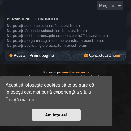
Mergi la
PERMISIUNILE FORUMULUI
Nu puteţi
scrie subiecte noi în acest forum
Nu puteţi
răspunde subiectelor din acest forum
Nu puteţi
modifica mesajele dumneavoastră în acest forum
Nu puteţi
şterge mesajele dumneavoastră în acest forum
Nu puteţi
publica fişiere ataşate în acest forum
Acasă
Prima pagină
Contactează-ne
Bun venit pe
forum.boxserver.ro
Furnizat de
phpBB
® Forum Software © phpBB Limited
Translation/Traducere:
MX-Publisher CMS
Acest sit foloseşte cookies să te asigure că
Confidențialitate
|
Termeni
foloseşti cea mai bună experienţă a sitului.
Învaţă mai mult...
Am înţeles!