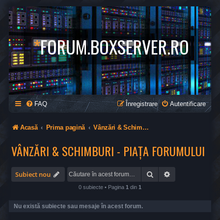
*
FORUM.BOXSERVER.RO
FAQ
Înregistrare
Autentificare
Acasă
Prima pagină
Vânzări & Schimburi - Piața Forumului
VÂNZĂRI & SCHIMBURI - PIAȚA FORUMULUI
Căutare
Căutare avansa
Subiect nou
0 subiecte • Pagina
1
din
1
Nu există subiecte sau mesaje în acest forum.