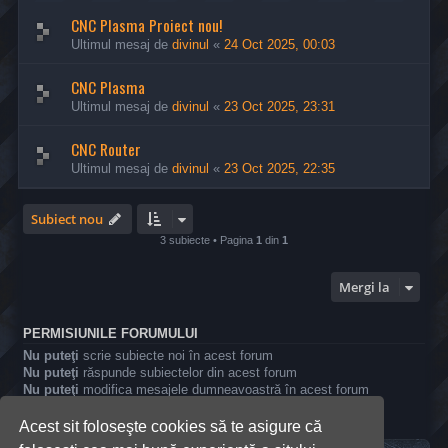
CNC Plasma Proiect nou!
Ultimul mesaj de
divinul
«
24 Oct 2025, 00:03
CNC Plasma
Ultimul mesaj de
divinul
«
23 Oct 2025, 23:31
CNC Router
Ultimul mesaj de
divinul
«
23 Oct 2025, 22:35
Subiect nou
3 subiecte • Pagina
1
din
1
Mergi la
PERMISIUNILE FORUMULUI
Nu puteţi
scrie subiecte noi în acest forum
Nu puteţi
răspunde subiectelor din acest forum
Nu puteţi
modifica mesajele dumneavoastră în acest forum
Nu puteţi
şterge mesajele dumneavoastră în acest forum
Nu puteţi
publica fişiere ataşate în acest forum
Acest sit foloseşte cookies să te asigure că