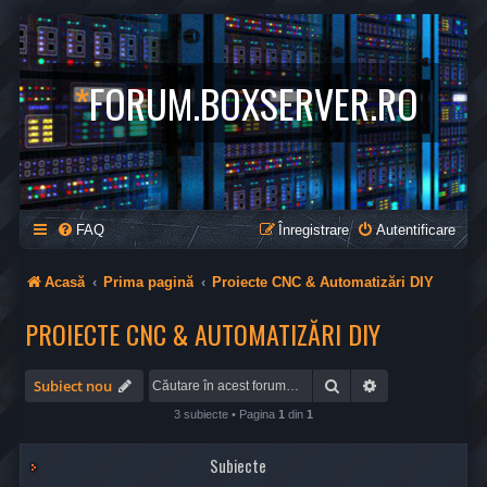
*
FORUM.BOXSERVER.RO
FAQ
Înregistrare
Autentificare
Acasă
Prima pagină
Proiecte CNC & Automatizări DIY
PROIECTE CNC & AUTOMATIZĂRI DIY
Căutare
Căutare avansa
Subiect nou
3 subiecte • Pagina
1
din
1
Subiecte