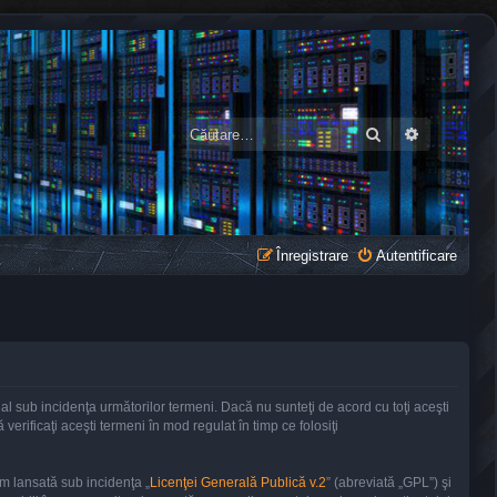
Căutare
Căutare a
Înregistrare
Autentificare
gal sub incidenţa următorilor termeni. Dacă nu sunteţi de acord cu toţi aceşti
erificaţi aceşti termeni în mod regulat în timp ce folosiţi
m lansată sub incidenţa „
Licenţei Generală Publică v.2
” (abreviată „GPL”) şi