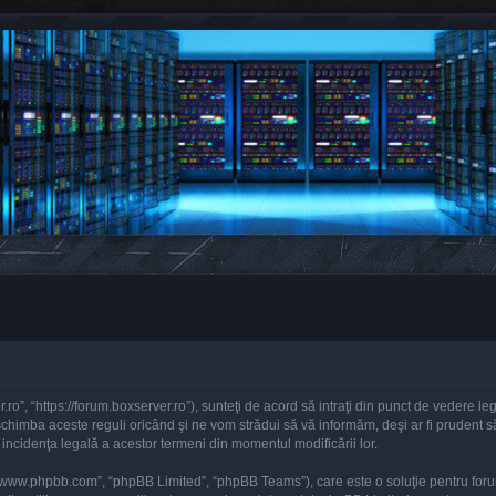
ro”, “https://forum.boxserver.ro”), sunteţi de acord să intraţi din punct de vedere le
chimba aceste reguli oricând şi ne vom strădui să vă informăm, deşi ar fi prudent să v
 incidenţa legală a acestor termeni din momentul modificării lor.
, “www.phpbb.com”, “phpBB Limited”, “phpBB Teams”), care este o soluţie pentru foru