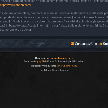
 discuţiile care au ca mijloc de comunicare internetul, phpBB Limited nu este respon
https://www.phpbb.com/
.
os, de ură, ameninţare, orientare-sexuală sau orice alt material care poate viola pr
ederi poate duce la blocarea imediată şi permanentă însoţită de notificarea Intern
or condiţii. Sunteţi de acord ca „forum.boxserver.ro” să aibă dreptul de a şterge, mo
tocată în baza de date. Aceste informaţii nu vor fi dezvăluite niciunei terţe părţi fă
a compromiterea datelor.
Contactează-ne
Şte
Bun venit pe
forum.boxserver.ro
Furnizat de
phpBB
® Forum Software © phpBB Limited
Translation/Traducere:
MX-Publisher CMS
Confidențialitate
|
Termeni