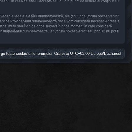
sabill în ceea ce site-ul acceptă sau nu din punct de vedere al conţinutului
evederile legale ale ţării dumneavoastră, ale ţării unde „forum.boxserver.ro”
et Service Provider-ului dumneavoastră dacă vom considera necesar. Adresele
difica, muta sau închide orice subiect în orice moment în care consideră
ră consimţământul dumneavoastră, iar „forum.boxserver.ro” sau phpBB nu pot fi
rge toate cookie-urile forumului
Ora este UTC+03:00 Europe/Bucharest