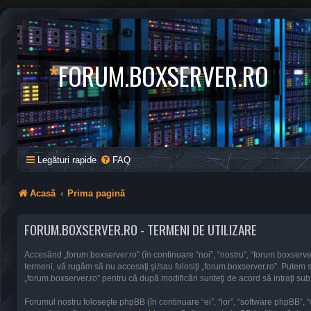
*
FORUM.BOXSERVER.RO
Legături rapide
FAQ
Acasă
Prima pagină
FORUM.BOXSERVER.RO - TERMENI DE UTILIZARE
Accesând „forum.boxserver.ro” (în continuare “noi”, “nostru”, “forum.boxserver.
termeni, vă rugăm să nu accesaţi şi/sau folosiţi „forum.boxserver.ro”. Putem s
„forum.boxserver.ro” pentru că după modificări sunteţi de acord să intraţi sub
Forumul nostru foloseşte phpBB (în continuare “ei”, “lor”, “software phpBB”