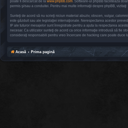
poate fi descărcat de la
www.phpbb.com
. Software-ul phpBB facilitează doar
permis şi/sau a conduitei. Pentru mai multe informaţii despre phpBB, vizitaţi:
Sunteţi de acord să nu scrieţi niciun material abuziv, obscen, vulgar, calomni
este găzduit sau ale legislaţiei internaţionale. Nerespectarea acestor prev
IP ale tuturor mesajelor sunt înregistrate pentru a ajuta la respectarea acest
necesar. Ca utilizator sunteţi de acord ca orice informaţie introdusă să fie s
consideraţi responsabili pentru vreo încercare de hacking care poate duce l
Acasă
Prima pagină