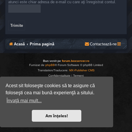
atunci este chiar adresa de e-mail cu care aţi înregistrat contul.
Acasă
Prima pagină
Contactează-ne
Bun venit pe
forum.boxserver.ro
Furnizat de
phpBB
® Forum Software © phpBB Limited
Translation/Traducere:
MX-Publisher CMS
Confidențialitate
|
Termeni
Acest sit foloseşte cookies să te asigure că
foloseşti cea mai bună experienţă a sitului.
Învaţă mai mult...
Am înţeles!