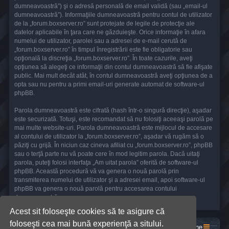
dumneavoastră”) şi o adresă personală de email validă (sau „email-ul
dumneavoastră”). Informaţiile dumneavoastră pentru contul de utilizator
de la „forum.boxserver.ro” sunt protejate de legile de protecţie ale
datelor aplicabile în ţara care ne găzduieşte. Orice informaţie în afara
numelui de utilizator, parolei sau a adresei de e-mail cerută de
„forum.boxserver.ro” în timpul înregistrării este fie obligatorie sau
opţională la discreţia „forum.boxserver.ro”. În toate cazurile, aveţi
opţiunea să alegeţi ce informaţii din contul dumneavoastră să fie afişate
public. Mai mult decât atât, în contul dumneavoastră aveţi opţiunea de a
opta sau nu pentru a primi email-uri generate automat de software-ul
phpBB.
Parola dumneavoastră este cifrată (hash într-o singură direcţie), aşadar
este securizată. Totuşi, este recomandat să nu folosiţi aceeaşi parolă pe
mai multe website-uri. Parola dumneavoastră este mijlocul de accesare
al contului de utilizator la „forum.boxserver.ro”, aşadar vă rugăm să o
păziţi cu grijă. În niciun caz cineva afiliat cu „forum.boxserver.ro”, phpBB
sau o terţă parte nu vă poate cere în mod legitim parola. Dacă uitaţi
parola, puteţi folosi interfaţa „Am uitat parola” oferită de software-ul
phpBB. Această procedură vă va genera o nouă parolă prin
transmiterea numelui de utilizator şi a adresei email, apoi software-ul
phpBB va genera o nouă parolă pentru accesarea contului
dumneavoastră.
Acest sit foloseşte cookies să te asigure că
foloseşti cea mai bună experienţă a sitului.
Acasă
Prima pagină
Contactează-ne