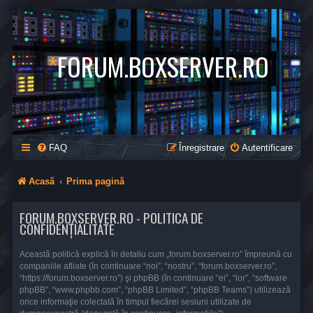
*
FORUM.BOXSERVER.RO
FAQ
Înregistrare
Autentificare
Acasă
Prima pagină
FORUM.BOXSERVER.RO - POLITICA DE
CONFIDENŢIALITATE
Această politică explică în detaliu cum „forum.boxserver.ro” împreună cu
companiile afliate (în continuare “noi”, “nostru”, “forum.boxserver.ro”,
“https://forum.boxserver.ro”) şi phpBB (în continuare “ei”, “lor”, “software
phpBB”, “www.phpbb.com”, “phpBB Limited”, “phpBB Teams”) utilizează
orice informaţie colectată în timpul fiecărei sesiuni utilizate de