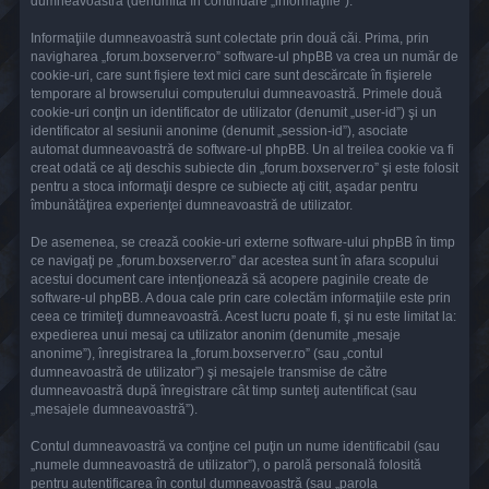
dumneavoastră (denumită în continuare „informaţiile”).
Informaţiile dumneavoastră sunt colectate prin două căi. Prima, prin
navigharea „forum.boxserver.ro” software-ul phpBB va crea un număr de
cookie-uri, care sunt fişiere text mici care sunt descărcate în fişierele
temporare al browserului computerului dumneavoastră. Primele două
cookie-uri conţin un identificator de utilizator (denumit „user-id”) şi un
identificator al sesiunii anonime (denumit „session-id”), asociate
automat dumneavoastră de software-ul phpBB. Un al treilea cookie va fi
creat odată ce aţi deschis subiecte din „forum.boxserver.ro” şi este folosit
pentru a stoca informaţii despre ce subiecte aţi citit, aşadar pentru
îmbunătăţirea experienţei dumneavoastră de utilizator.
De asemenea, se crează cookie-uri externe software-ului phpBB în timp
ce navigaţi pe „forum.boxserver.ro” dar acestea sunt în afara scopului
acestui document care intenţionează să acopere paginile create de
software-ul phpBB. A doua cale prin care colectăm informaţiile este prin
ceea ce trimiteţi dumneavoastră. Acest lucru poate fi, şi nu este limitat la:
expedierea unui mesaj ca utilizator anonim (denumite „mesaje
anonime”), înregistrarea la „forum.boxserver.ro” (sau „contul
dumneavoastră de utilizator”) şi mesajele transmise de către
dumneavoastră după înregistrare cât timp sunteţi autentificat (sau
„mesajele dumneavoastră”).
Contul dumneavoastră va conţine cel puţin un nume identificabil (sau
„numele dumneavoastră de utilizator”), o parolă personală folosită
pentru autentificarea în contul dumneavoastră (sau „parola