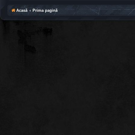
Acasă
Prima pagină