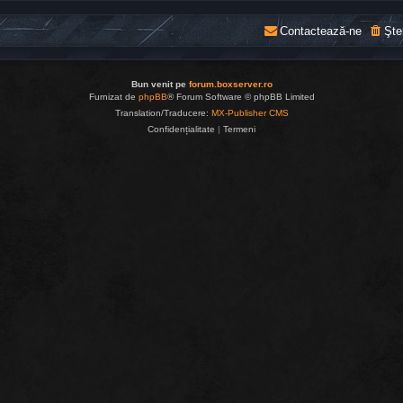
Contactează-ne
Şte
Bun venit pe
forum.boxserver.ro
Furnizat de
phpBB
® Forum Software © phpBB Limited
Translation/Traducere:
MX-Publisher CMS
Confidențialitate
|
Termeni