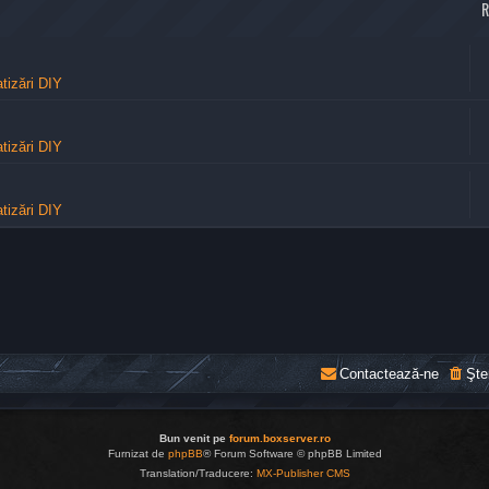
tizări DIY
tizări DIY
tizări DIY
Contactează-ne
Şte
Bun venit pe
forum.boxserver.ro
Furnizat de
phpBB
® Forum Software © phpBB Limited
Translation/Traducere:
MX-Publisher CMS