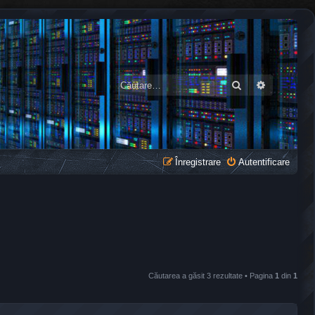
Căutare
Căutare a
Înregistrare
Autentificare
Căutarea a găsit 3 rezultate • Pagina
1
din
1