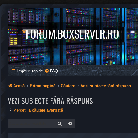
*
FORUM.BOXSERVER.RO
Legături rapide
FAQ
Acasă
Prima pagină
Căutare
Vezi subiecte fără răspuns
VEZI SUBIECTE FĂRĂ RĂSPUNS
Mergeți la căutare avansată
Căutare
Căutare avansată