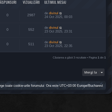
RĂSPUNSURI
VIZUALIZĂRI
ULTIMUL MESAJ
de
divinul
0
2987
24 Oct 2025, 00:03
de
divinul
0
552
23 Oct 2025, 23:31
de
divinul
0
511
23 Oct 2025, 22:35
Căutarea a găsit 3 rezultate • Pagina
1
din
1
Mergi la
rge toate cookie-urile forumului
Ora este UTC+03:00 Europe/Bucharest