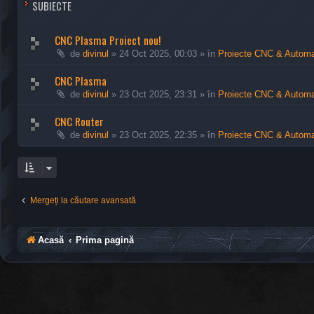
SUBIECTE
CNC Plasma Proiect nou!
de
divinul
»
24 Oct 2025, 00:03
» în
Proiecte CNC & Automa
CNC Plasma
de
divinul
»
23 Oct 2025, 23:31
» în
Proiecte CNC & Automa
CNC Router
de
divinul
»
23 Oct 2025, 22:35
» în
Proiecte CNC & Automa
Mergeți la căutare avansată
Acasă
Prima pagină