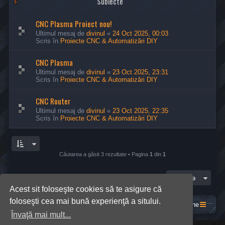
Subiecte
CNC Plasma Proiect nou!
Ultimul mesaj de
divinul
«
24 Oct 2025, 00:03
Scris în
Proiecte CNC & Automatizări DIY
CNC Plasma
Ultimul mesaj de
divinul
«
23 Oct 2025, 23:31
Scris în
Proiecte CNC & Automatizări DIY
CNC Router
Ultimul mesaj de
divinul
«
23 Oct 2025, 22:35
Scris în
Proiecte CNC & Automatizări DIY
Căutarea a găsit 3 rezultate • Pagina
1
din
1
Mergi la
Acest sit foloseşte cookies să te asigure că
foloseşti cea mai bună experienţă a sitului.
Acasă
Prima pagină
Contactează-ne
Învaţă mai mult...