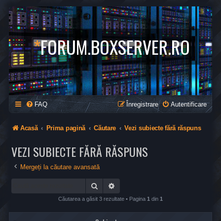
*
FORUM.BOXSERVER.RO
FAQ
Înregistrare
Autentificare
Acasă
Prima pagină
Căutare
Vezi subiecte fără răspuns
VEZI SUBIECTE FĂRĂ RĂSPUNS
Mergeți la căutare avansată
Căutare
Căutare avansată
Căutarea a găsit 3 rezultate • Pagina
1
din
1