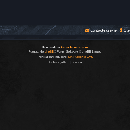
Contactează-ne
Şte
Bun venit pe
forum.boxserver.ro
Furnizat de
phpBB
® Forum Software © phpBB Limited
Translation/Traducere:
MX-Publisher CMS
Confidențialitate
|
Termeni