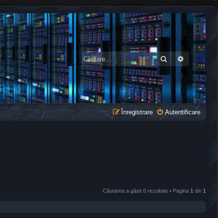
Căutare
Căutare a
Înregistrare
Autentificare
Căutarea a găsit 0 rezultate • Pagina
1
din
1