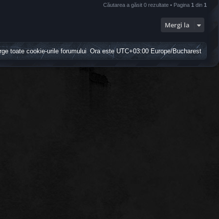
Căutarea a găsit 0 rezultate • Pagina
1
din
1
Mergi la
rge toate cookie-urile forumului
Ora este UTC+03:00 Europe/Bucharest