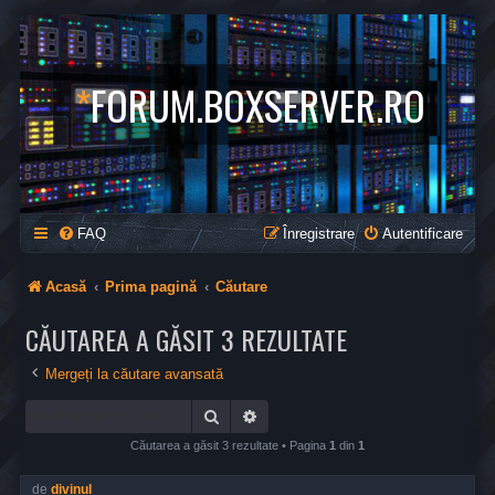
*
FORUM.BOXSERVER.RO
FAQ
Înregistrare
Autentificare
Acasă
Prima pagină
Căutare
CĂUTAREA A GĂSIT 3 REZULTATE
Mergeți la căutare avansată
Căutare
Căutare avansată
Căutarea a găsit 3 rezultate • Pagina
1
din
1
de
divinul