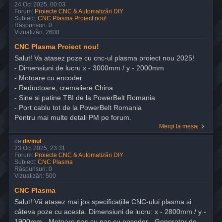
24 Oct 2025, 00:03
Forum:
Proiecte CNC & Automatizări DIY
Subiect:
CNC Plasma Proiect nou!
Răspunsuri:
0
Vizualizări:
2608
CNC Plasma Proiect nou!
Salut! Va atasez poze cu cnc-ul plasma proiect nou 2025!
- Dimensiuni de lucru x - 3000mm / y - 2000mm
- Motoare cu encoder
- Reductoare, cremaliere China
- Sine si patine TBI de la PowerBelt Romania
- Port cablu tot de la PowerBelt Romania
Pentru mai multe detali PM pe forum.
Mergi la mesaj
de
divinul
23 Oct 2025, 23:31
Forum:
Proiecte CNC & Automatizări DIY
Subiect:
CNC Plasma
Răspunsuri:
0
Vizualizări:
500
CNC Plasma
Salut! Vă atașez mai jos specificațiile CNC-ului plasma și
câteva poze cu acesta. Dimensiuni de lucru: x - 2800mm / y -
1900mm - Motoare pas cu pas cu encoder - Generator de