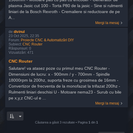
plasma Jasic cut 100 - Torta P80 de la jasic - Sine si rulmenti
liniari de la Bosch Rexroth - Cremaliere si reductoare de pe
A...
Mergi la mesaj
de
divinul
23 Oct 2025, 22:35
Forum:
Proiecte CNC & Automatizări DIY
Subiect:
CNC Router
Răspunsuri:
0
Vizualizări:
471
CNC Router
Salutare! va atasez poze cu primul meu CNC Router -
Dimensiuni de lucru: x - 900mm / y - 700mm - Spindle
18000rpm la 200hz, suporta freze cu grosimea de 16mm -
Convertizor de frecventa de la monofazat la trifazat 200hz -
Rulmenti liniari deschisi U - Motoare nema23 - Surub cu bile
pe x,y,z CNC-ul e ...
Mergi la mesaj
Căutarea a găsit 3 rezultate • Pagina
1
din
1