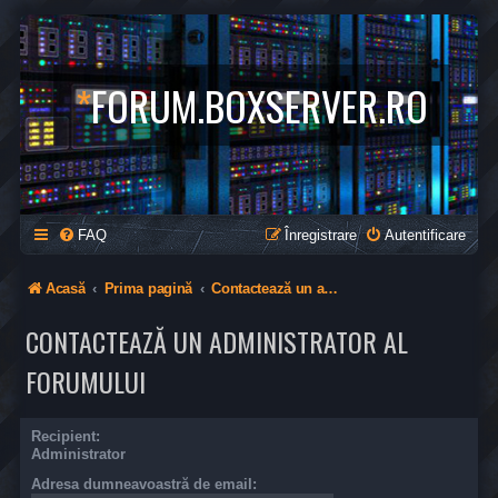
*
FORUM.BOXSERVER.RO
FAQ
Înregistrare
Autentificare
Acasă
Prima pagină
Contactează un administrator al forumului
CONTACTEAZĂ UN ADMINISTRATOR AL
FORUMULUI
Recipient:
Administrator
Adresa dumneavoastră de email: